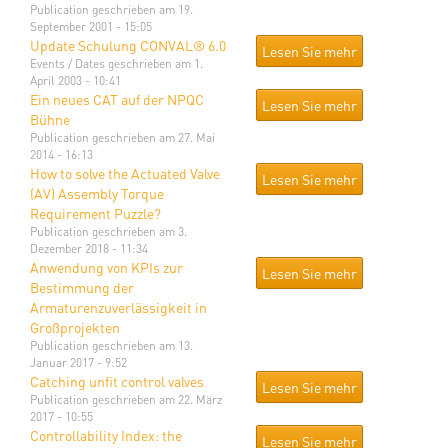
Publication
geschrieben am 19.
September 2001 - 15:05
Update Schulung CONVAL® 6.0
Lesen Sie mehr
Events / Dates
geschrieben am 1.
April 2003 - 10:41
Ein neues CAT auf der NPQC
Lesen Sie mehr
Bühne
Publication
geschrieben am 27. Mai
2014 - 16:13
How to solve the Actuated Valve
Lesen Sie mehr
(AV) Assembly Torque
Requirement Puzzle?
Publication
geschrieben am 3.
Dezember 2018 - 11:34
Anwendung von KPIs zur
Lesen Sie mehr
Bestimmung der
Armaturenzuverlässigkeit in
Großprojekten
Publication
geschrieben am 13.
Januar 2017 - 9:52
Catching unfit control valves
Lesen Sie mehr
Publication
geschrieben am 22. März
2017 - 10:55
Controllability Index: the
Lesen Sie mehr