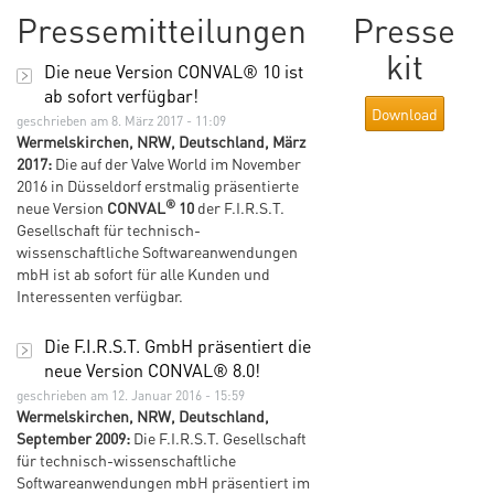
Pressemitteilungen
Presse
kit
Die neue Version CONVAL® 10 ist
ab sofort verfügbar!
Download
geschrieben am 8. März 2017 - 11:09
Wermelskirchen, NRW, Deutschland, März
2017:
Die auf der Valve World im November
2016 in Düsseldorf erstmalig präsentierte
®
neue Version
CONVAL
10
der F.I.R.S.T.
Gesellschaft für technisch-
wissenschaftliche Softwareanwendungen
mbH ist ab sofort für alle Kunden und
Interessenten verfügbar.
Die F.I.R.S.T. GmbH präsentiert die
neue Version CONVAL® 8.0!
geschrieben am 12. Januar 2016 - 15:59
Wermelskirchen, NRW, Deutschland,
September 2009:
Die F.I.R.S.T. Gesellschaft
für technisch-wissenschaftliche
Softwareanwendungen mbH präsentiert im