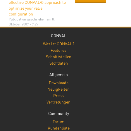
effective CONVAL® approach to
optimize your valve
configuration
Publication
geschrieben am 8.
Oktober 2009 - 9:29
CONVAL
Was ist CONVAL?
Features
Schnittstellen
Stoffdaten
Allgemein
Downloads
Neuigkeiten
Press
Vertretungen
Community
Forum
Kundenliste